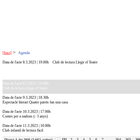
>
[Inici]
Agenda
Data de l'acte 8.3.2023 | 19.00h
Club de lectura Llegir el Teatre
Data de l'acte 8.3.2023 | 19.00h
Club de lectura Llegir el Teatre
Data de l'acte 9.3.2023 | 18.30h
Espectacle literari Quatre parets fan una casa
Data de l'acte 10.3.2023 | 17.00h
Contes per a nadons (- 3 anys)
Data de l'acte 11.3.2023 | 10.00h
Club infantil de lectura fàcil
[1]
2
3
4
5
6
7
364
365
36