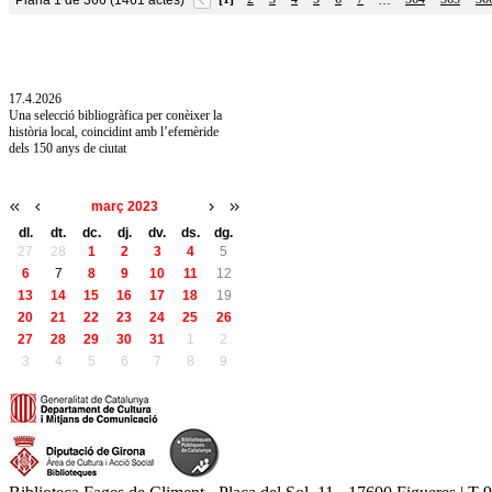
Plana 1 de 366 (1461 actes)
…
10.7.2026
Acollim l'exposició «Vicenç Pagès Jordà,
l'art de llegir» de la Diputació de Girona fins
a l'1 de setembre
17.4.2026
Una selecció bibliogràfica per conèixer la
història local, coincidint amb l’efemèride
dels 150 anys de ciutat
març 2023
dl.
dt.
dc.
dj.
dv.
ds.
dg.
27
28
1
2
3
4
5
6
7
8
9
10
11
12
13
14
15
16
17
18
19
20
21
22
23
24
25
26
27
28
29
30
31
1
2
3
4
5
6
7
8
9