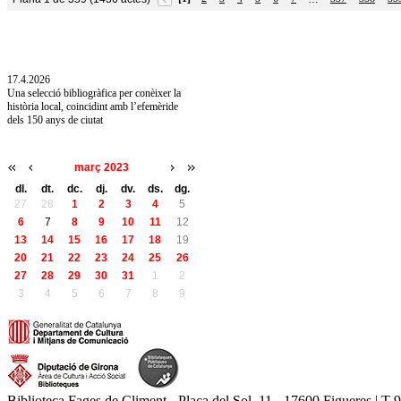
10.7.2026
Acollim l'exposició «Vicenç Pagès Jordà,
l'art de llegir» de la Diputació de Girona fins
a l'1 de setembre
17.4.2026
Una selecció bibliogràfica per conèixer la
història local, coincidint amb l’efemèride
dels 150 anys de ciutat
març 2023
dl.
dt.
dc.
dj.
dv.
ds.
dg.
27
28
1
2
3
4
5
6
7
8
9
10
11
12
13
14
15
16
17
18
19
20
21
22
23
24
25
26
27
28
29
30
31
1
2
3
4
5
6
7
8
9
Biblioteca Fages de Climent - Plaça del Sol, 11 - 17600 Figueres | T