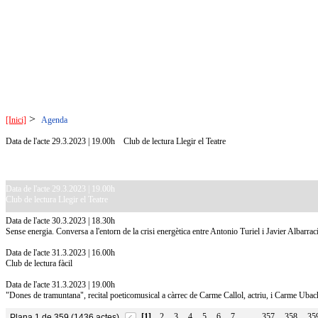
>
[Inici]
Agenda
Data de l'acte 29.3.2023 | 19.00h
Club de lectura Llegir el Teatre
Data de l'acte 29.3.2023 | 19.00h
Club de lectura Llegir el Teatre
Data de l'acte 30.3.2023 | 18.30h
Sense energia. Conversa a l'entorn de la crisi energètica entre Antonio Turiel i Javier Albarrac
Data de l'acte 31.3.2023 | 16.00h
Club de lectura fàcil
Data de l'acte 31.3.2023 | 19.00h
"Dones de tramuntana", recital poeticomusical a càrrec de Carme Callol, actriu, i Carme Ubach
[1]
2
3
4
5
6
7
357
358
35
Plana 1 de 359 (1436 actes)
…