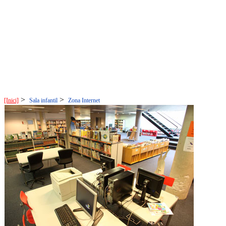
>
>
[Inici]
Sala infantil
Zona Internet