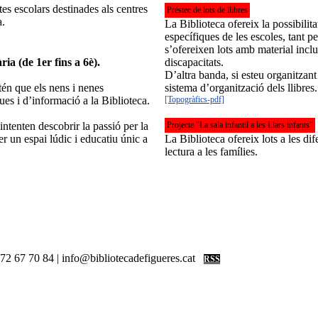
tes escolars destinades als centres
Préstec de lots de llibres
a.
La Biblioteca ofereix la possibilita
específiques de les escoles, tant p
s’ofereixen lots amb material inclus
ia (de 1er fins a 6è).
discapacitats.
D’altra banda, si esteu organitzant
tén que els nens i nenes
sistema d’organització dels llibres.
ues i d’informació a la Biblioteca.
[Topogràfics-pdf]
 intenten descobrir la passió per la
Projecte "La sala infantil a les Llars infants"
er un espai lúdic i educatiu únic a
La Biblioteca ofereix lots a les dif
lectura a les famílies.
 972 67 70 84 | info@bibliotecadefigueres.cat
RSS