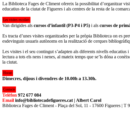
La Biblioteca Fages de Climent ofereix la possibilitat d’organitzar visi
educatius de la ciutat de Figueres i als centres de la resta de la comarc
Les visites escolars
Van dirigides als
cursos d’infantil (P3-P4 i P5)
i als
cursos de primàr
Es tracta d’unes visites organitzades per la pròpia Biblioteca on es pre
esdevinguin usuaris autònoms en la realització de cerques bibliogràfiq
Les visites i el seu contingut s’adapten als diferents nivells educatius i
lectura a tots els nens i nenes, al mateix temps que se’ls dóna a conèix
la ciutat.
Horari
Dimecres, dijous i divendres de 10.00h a 13.30h.
Contacte
Telèfon
972 677 084
Email
info@bibliotecadefigueres.cat | Albert Carol
Biblioteca Fages de Climent - Plaça del Sol, 11 - 17600 Figueres | T