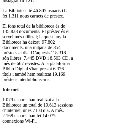
Instagram 4.121.
La Biblioteca té 46.805 usuaris i ha
fet 1.311 nous carnets de préstec.
El fons total de la biblioteca és de
135.838 documents. El préstec és el
servei més utilitzat; i aquest any la
Biblioteca ha deixat 97.802
documents, una mitjana de 354
préstecs al dia. D’aquests 118.318
són llibres, 7.445 DVD i 8.503 CD, a
més de 667 revistes. A la plataforma
Biblio Digital s'han prestat 6.376
títols i també hem realitzat 19.169
préstecs interbibliotecaris.
Internet
1.079 usuaris han realitzat a la
Biblioteca un total de 19.613 sessions
d’Internet, unes 71 al dia. A més,
2.168 usuaris han fet 14.075
connexions Wi-Fi.