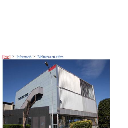
>
>
[Inici]
Informació
Biblioteca en xifres