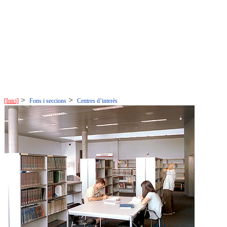
>
>
[Inici]
Fons i seccions
Centres d’interès