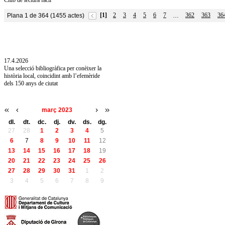
Club de lectura fàcil
[1]
2
3
4
5
6
7
362
363
36
Plana 1 de 364 (1455 actes)
…
10.7.2026
Acollim l'exposició «Vicenç Pagès Jordà,
l'art de llegir» de la Diputació de Girona fins
a l'1 de setembre
17.4.2026
Una selecció bibliogràfica per conèixer la
història local, coincidint amb l’efemèride
dels 150 anys de ciutat
març 2023
dl.
dt.
dc.
dj.
dv.
ds.
dg.
27
28
1
2
3
4
5
6
7
8
9
10
11
12
13
14
15
16
17
18
19
20
21
22
23
24
25
26
27
28
29
30
31
1
2
3
4
5
6
7
8
9