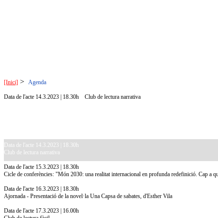
>
[Inici]
Agenda
Data de l'acte 14.3.2023 | 18.30h
Club de lectura narrativa
Data de l'acte 14.3.2023 | 18.30h
Club de lectura narrativa
Data de l'acte 15.3.2023 | 18.30h
Cicle de conferències: "Món 2030: una realitat internacional en profunda redefinició. Cap a 
Data de l'acte 16.3.2023 | 18.30h
Ajornada - Presentació de la novel·la Una Capsa de sabates, d'Esther Vila
Data de l'acte 17.3.2023 | 16.00h