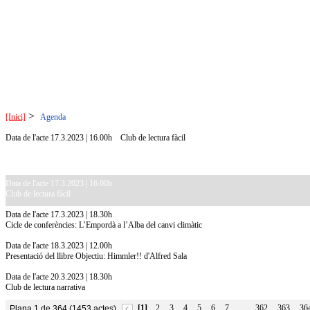
>
[Inici]
Agenda
Data de l'acte 17.3.2023 | 16.00h
Club de lectura fàcil
Data de l'acte 17.3.2023 | 16.00h
Club de lectura fàcil
Data de l'acte 17.3.2023 | 18.30h
Cicle de conferències: L’Empordà a l’Alba del canvi climàtic
Data de l'acte 18.3.2023 | 12.00h
Presentació del llibre Objectiu: Himmler!! d'Alfred Sala
Data de l'acte 20.3.2023 | 18.30h
Club de lectura narrativa
[1]
2
3
4
5
6
7
362
363
36
Plana 1 de 364 (1453 actes)
…