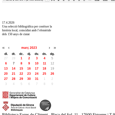
10.7.2026
Acollim l'exposició «Vicenç Pagès Jordà,
l'art de llegir» de la Diputació de Girona fins
a l'1 de setembre
17.4.2026
Una selecció bibliogràfica per conèixer la
història local, coincidint amb l’efemèride
dels 150 anys de ciutat
març 2023
dl.
dt.
dc.
dj.
dv.
ds.
dg.
27
28
1
2
3
4
5
6
7
8
9
10
11
12
13
14
15
16
17
18
19
20
21
22
23
24
25
26
27
28
29
30
31
1
2
3
4
5
6
7
8
9
Biblioteca Fages de Climent - Plaça del Sol, 11 - 17600 Figueres | T