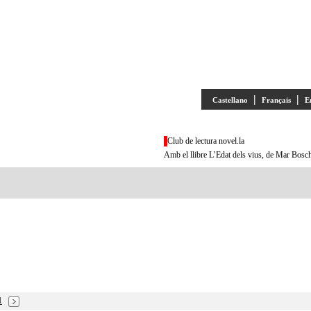
|
|
Castellano
Français
E
Club de lectura novel.la
Amb el llibre L’Edat dels vius, de Mar Bosc
1