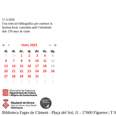
10.7.2026
Acollim l'exposició «Vicenç Pagès Jordà,
l'art de llegir» de la Diputació de Girona fins
a l'1 de setembre
17.4.2026
Una selecció bibliogràfica per conèixer la
història local, coincidint amb l’efemèride
dels 150 anys de ciutat
març 2023
dl.
dt.
dc.
dj.
dv.
ds.
dg.
27
28
1
2
3
4
5
6
7
8
9
10
11
12
13
14
15
16
17
18
19
20
21
22
23
24
25
26
27
28
29
30
31
1
2
3
4
5
6
7
8
9
Biblioteca Fages de Climent - Plaça del Sol, 11 - 17600 Figueres | T