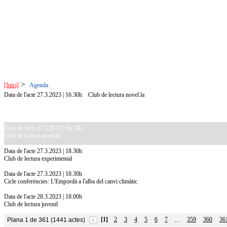
>
[Inici]
Agenda
Data de l'acte 27.3.2023 | 16.30h
Club de lectura novel.la
Data de l'acte 27.3.2023 | 16.30h
Club de lectura novel.la
Data de l'acte 27.3.2023 | 18.30h
Club de lectura experimental
Data de l'acte 27.3.2023 | 18.30h
Cicle conferències: L'Empordà a l'alba del canvi climàtic
Data de l'acte 28.3.2023 | 18.00h
Club de lectura juvenil
[1]
2
3
4
5
6
7
359
360
36
Plana 1 de 361 (1441 actes)
…