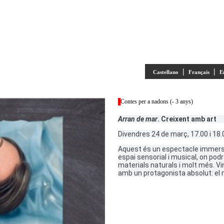
|
|
Castellano
Français
E
Contes per a nadons (- 3 anys)
Arran de mar
. Creixent amb art
Divendres 24 de març, 17.00 i 18.0
Aquest és un espectacle immersiu
espai sensorial i musical, on pod
materials naturals i molt més. Vi
amb un protagonista absolut: el 