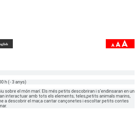
nglish
0 h (- 3 anys)
 sobre el món marí. Els més petits descobriran i s'endinsaran en un
ran interactuar amb tots els elements; teles,petits animals marins,
ne a descobrir el mar,a cantar cançonetes i escoltar petits contes
mar.