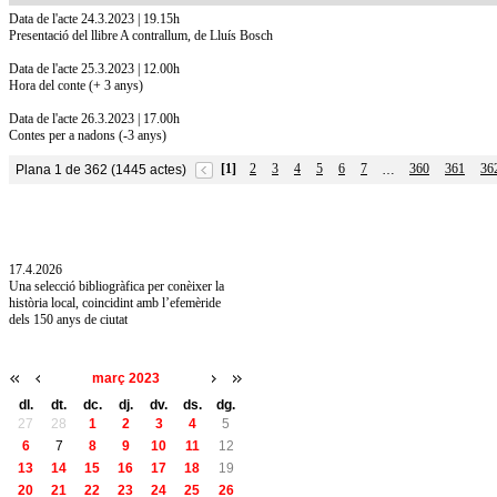
Data de l'acte 24.3.2023 | 19.15h
Presentació del llibre A contrallum, de Lluís Bosch
Data de l'acte 25.3.2023 | 12.00h
Hora del conte (+ 3 anys)
Data de l'acte 26.3.2023 | 17.00h
Contes per a nadons (-3 anys)
[1]
2
3
4
5
6
7
360
361
36
Plana 1 de 362 (1445 actes)
…
10.7.2026
Acollim l'exposició «Vicenç Pagès Jordà,
l'art de llegir» de la Diputació de Girona fins
a l'1 de setembre
17.4.2026
Una selecció bibliogràfica per conèixer la
història local, coincidint amb l’efemèride
dels 150 anys de ciutat
març 2023
dl.
dt.
dc.
dj.
dv.
ds.
dg.
27
28
1
2
3
4
5
6
7
8
9
10
11
12
13
14
15
16
17
18
19
20
21
22
23
24
25
26