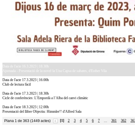
Data de l'acte 16.3.2023 | 18.30h
Ajornada - Presentació de la novel·la Una Capsa de sabates, d'Esther Vila
Data de l'acte 17.3.2023 | 16.00h
Club de lectura fàcil
Data de l'acte 17.3.2023 | 18.30h
Cicle de conferències: L’Empordà a l’Alba del canvi climàtic
Data de l'acte 18.3.2023 | 12.00h
Presentació del llibre Objectiu: Himmler!! d'Alfred Sala
[1]
2
3
4
5
6
7
361
362
36
Plana 1 de 363 (1449 actes)
…
10.7.2026
Acollim l'exposició «Vicenç Pagès Jordà,