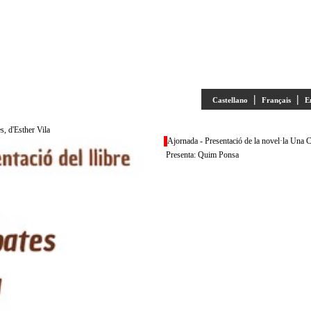
|
|
Castellano
Français
E
s, d'Esther Vila
Ajornada - Presentació de la novel·la Una C
Presenta: Quim Ponsa