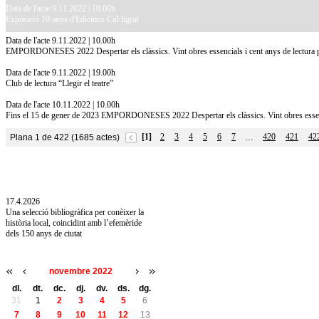
Data de l'acte 9.11.2022 | 10.00h
Exposició 10 anys d'Edicions Cal·lígraf
Data de l'acte 9.11.2022 | 10.00h
EMPORDONESES 2022 Despertar els clàssics. Vint obres essencials i cent anys de lectura p
Data de l'acte 9.11.2022 | 19.00h
Club de lectura “Llegir el teatre”
Data de l'acte 10.11.2022 | 10.00h
Fins el 15 de gener de 2023 EMPORDONESES 2022 Despertar els clàssics. Vint obres essencia
[1]
2
3
4
5
6
7
420
421
42
Plana 1 de 422 (1685 actes)
…
10.7.2026
Acollim l'exposició «Vicenç Pagès Jordà,
l'art de llegir» de la Diputació de Girona fins
a l'1 de setembre
17.4.2026
Una selecció bibliogràfica per conèixer la
història local, coincidint amb l’efemèride
dels 150 anys de ciutat
novembre 2022
dl.
dt.
dc.
dj.
dv.
ds.
dg.
31
1
2
3
4
5
6
7
8
9
10
11
12
13