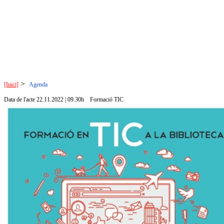
>
[Inici]
Agenda
Data de l'acte 22.11.2022 | 09.30h
Formació TIC