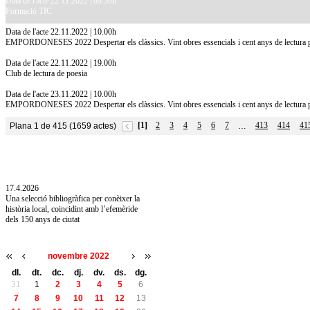
Data de l'acte 22.11.2022 | 09.30h
Formació TIC
Data de l'acte 22.11.2022 | 10.00h
EMPORDONESES 2022 Despertar els clàssics. Vint obres essencials i cent anys de lectura 
Data de l'acte 22.11.2022 | 19.00h
Club de lectura de poesia
Data de l'acte 23.11.2022 | 10.00h
EMPORDONESES 2022 Despertar els clàssics. Vint obres essencials i cent anys de lectura p
[1]
2
3
4
5
6
7
413
414
41
Plana 1 de 415 (1659 actes)
…
10.7.2026
Acollim l'exposició «Vicenç Pagès Jordà,
l'art de llegir» de la Diputació de Girona fins
a l'1 de setembre
17.4.2026
Una selecció bibliogràfica per conèixer la
història local, coincidint amb l’efemèride
dels 150 anys de ciutat
novembre 2022
dl.
dt.
dc.
dj.
dv.
ds.
dg.
31
1
2
3
4
5
6
7
8
9
10
11
12
13