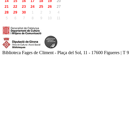
14
15
16
17
18
19
20
21
22
23
24
25
26
27
28
29
30
1
2
3
4
5
6
7
8
9
10
11
Biblioteca Fages de Climent - Plaça del Sol, 11 - 17600 Figueres | T