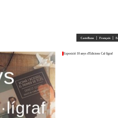
|
|
Castellano
Français
E
Exposició 10 anys d'Edicions Cal·lígraf