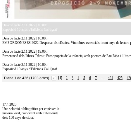
Data de l'acte 2.11.2022 | 10.00h
Exposició 10 anys d'Edicions Cal·lígraf
Data de l'acte 2.11.2022 | 10.00h
EMPORDONESES 2022 Despertar els clàssics. Vint obres essencials i cent anys de lectura p
Data de l'acte 2.11.2022 | 19.00h
Presentació dels llibres Trànsit: Prosopopeia de la infància, amb poemes de Pau Riba i il·lu
Data de l'acte 3.11.2022 | 10.00h
Exposició 10 anys d'Edicions Cal·lígraf
[1]
2
3
4
5
6
7
424
425
42
Plana 1 de 426 (1703 actes)
…
10.7.2026
Acollim l'exposició «Vicenç Pagès Jordà,
l'art de llegir» de la Diputació de Girona fins
a l'1 de setembre
17.4.2026
Una selecció bibliogràfica per conèixer la
història local, coincidint amb l’efemèride
dels 150 anys de ciutat