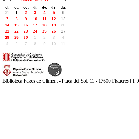
novembre 2022
dl.
dt.
dc.
dj.
dv.
ds.
dg.
31
1
2
3
4
5
6
7
8
9
10
11
12
13
14
15
16
17
18
19
20
21
22
23
24
25
26
27
28
29
30
1
2
3
4
5
6
7
8
9
10
11
Biblioteca Fages de Climent - Plaça del Sol, 11 - 17600 Figueres | T