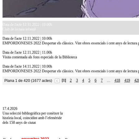
Data de l'acte 12.11.2022 | 10.00h
Club de lectura infantil
Data de l'acte 12.11.2022 | 10.00h
EMPORDONESES 2022 Despertar els clàssics. Vint obres essencials i cent anys de lectura p
Data de l'acte 12.11.2022 | 11.00h
Visita comentada als fons especials de la Biblioteca
Data de l'acte 14.11.2022 | 10.00h
EMPORDONESES 2022 Despertar els clàssics. Vint obres essencials i cent anys de lectura p
[1]
2
3
4
5
6
7
418
419
42
Plana 1 de 420 (1677 actes)
…
10.7.2026
Acollim l'exposició «Vicenç Pagès Jordà,
l'art de llegir» de la Diputació de Girona fins
a l'1 de setembre
17.4.2026
Una selecció bibliogràfica per conèixer la
història local, coincidint amb l’efemèride
dels 150 anys de ciutat