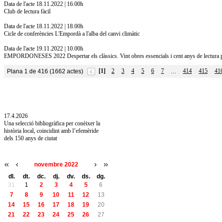
Data de l'acte 18.11.2022 | 16.00h
Club de lectura fàcil
Data de l'acte 18.11.2022 | 18.00h
Cicle de conferències L'Empordà a l'alba del canvi climàtic
Data de l'acte 19.11.2022 | 10.00h
EMPORDONESES 2022 Despertar els clàssics. Vint obres essencials i cent anys de lectura 
[1]
2
3
4
5
6
7
414
415
41
Plana 1 de 416 (1662 actes)
…
10.7.2026
Acollim l'exposició «Vicenç Pagès Jordà,
l'art de llegir» de la Diputació de Girona fins
a l'1 de setembre
17.4.2026
Una selecció bibliogràfica per conèixer la
història local, coincidint amb l’efemèride
dels 150 anys de ciutat
novembre 2022
dl.
dt.
dc.
dj.
dv.
ds.
dg.
31
1
2
3
4
5
6
7
8
9
10
11
12
13
14
15
16
17
18
19
20
21
22
23
24
25
26
27