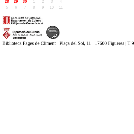
28
29
30
1
2
3
4
5
6
7
8
9
10
11
Biblioteca Fages de Climent - Plaça del Sol, 11 - 17600 Figueres | T