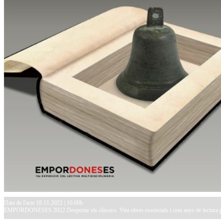
Data de l'acte 18.11.2022 | 10.00h
EMPORDONESES 2022 Despertar els clàssics. Vint obres essencials i cent anys de lectura p