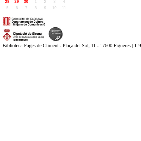
28
29
30
1
2
3
4
5
6
7
8
9
10
11
Biblioteca Fages de Climent - Plaça del Sol, 11 - 17600 Figueres | T