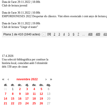
Data de l'acte 29.11.2022 | 18.00h
Club de lectura juvenil
Data de l'acte 30.11.2022 | 10.00h
EMPORDONESES 2022 Despertar els clàssics. Vint obres essencials i cent anys de lectura p
Data de l'acte 30.11.2022 | 19.00h
Club de lectura “Llegir el teatre”
[1]
2
3
4
5
6
7
408
409
41
Plana 1 de 410 (1640 actes)
…
10.7.2026
Acollim l'exposició «Vicenç Pagès Jordà,
l'art de llegir» de la Diputació de Girona fins
a l'1 de setembre
17.4.2026
Una selecció bibliogràfica per conèixer la
història local, coincidint amb l’efemèride
dels 150 anys de ciutat
novembre 2022
dl.
dt.
dc.
dj.
dv.
ds.
dg.
31
1
2
3
4
5
6
7
8
9
10
11
12
13
14
15
16
17
18
19
20
21
22
23
24
25
26
27