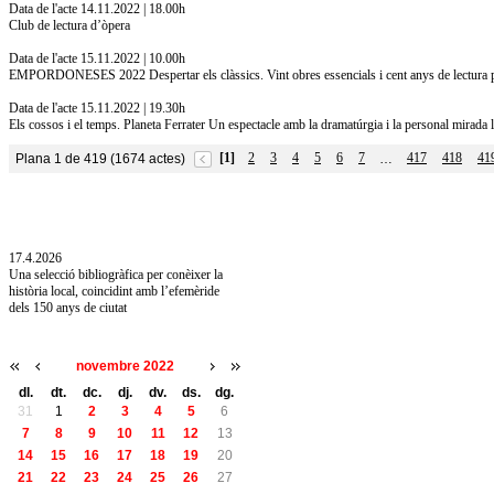
Data de l'acte 14.11.2022 | 18.00h
Club de lectura d’òpera
Data de l'acte 15.11.2022 | 10.00h
EMPORDONESES 2022 Despertar els clàssics. Vint obres essencials i cent anys de lectura p
Data de l'acte 15.11.2022 | 19.30h
Els cossos i el temps. Planeta Ferrater Un espectacle amb la dramatúrgia i la personal mirada 
[1]
2
3
4
5
6
7
417
418
41
Plana 1 de 419 (1674 actes)
…
10.7.2026
Acollim l'exposició «Vicenç Pagès Jordà,
l'art de llegir» de la Diputació de Girona fins
a l'1 de setembre
17.4.2026
Una selecció bibliogràfica per conèixer la
història local, coincidint amb l’efemèride
dels 150 anys de ciutat
novembre 2022
dl.
dt.
dc.
dj.
dv.
ds.
dg.
31
1
2
3
4
5
6
7
8
9
10
11
12
13
14
15
16
17
18
19
20
21
22
23
24
25
26
27