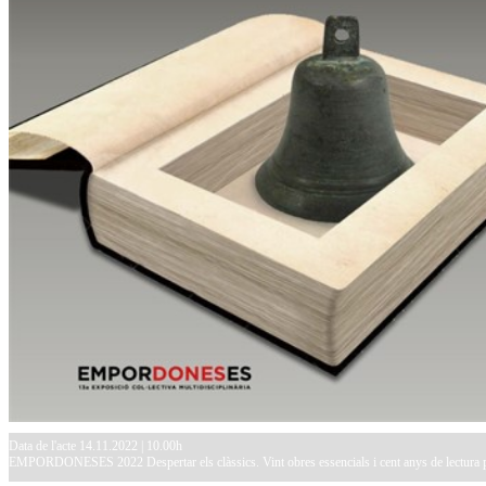
Data de l'acte 14.11.2022 | 10.00h
EMPORDONESES 2022 Despertar els clàssics. Vint obres essencials i cent anys de lectura p