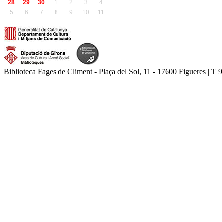
28
29
30
1
2
3
4
5
6
7
8
9
10
11
Biblioteca Fages de Climent - Plaça del Sol, 11 - 17600 Figueres | T