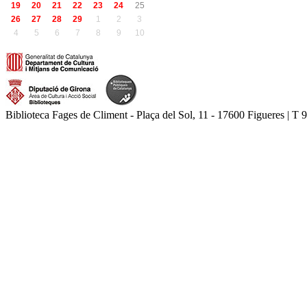
19
20
21
22
23
24
25
26
27
28
29
1
2
3
4
5
6
7
8
9
10
Biblioteca Fages de Climent - Plaça del Sol, 11 - 17600 Figueres | T