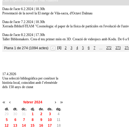
Club d'òpera coordinat per Nati Vilanova
Data de l'acte 6.2.2024 | 18.30h
Presentació de la novel·la El metge de Vila-sacra, d'Octavi Dalmau
Data de l'acte 7.2.2024 | 18.30h
Xerrada BiblioSTEAM "Cosmologia: el paper de la física de partícules en l'evolució de l'univ
Data de l'acte 8.2.2024 | 17.30h
Taller Bibliomakers. Crea el teu primer món en 3D. Creació de videojocs amb Kodu. De 6 a 
[1]
2
3
4
5
6
7
272
273
27
Plana 1 de 274 (1094 actes)
…
10.7.2026
Acollim l'exposició «Vicenç Pagès Jordà,
l'art de llegir» de la Diputació de Girona fins
a l'1 de setembre
17.4.2026
Una selecció bibliogràfica per conèixer la
història local, coincidint amb l’efemèride
dels 150 anys de ciutat
febrer 2024
dl.
dt.
dc.
dj.
dv.
ds.
dg.
29
30
31
1
2
3
4
5
6
7
8
9
10
11
12
13
14
15
16
17
18