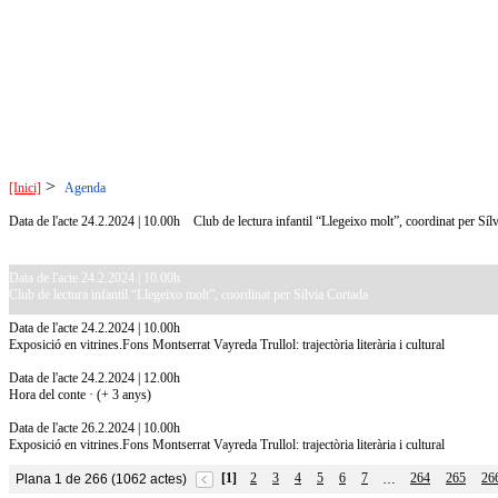
>
[Inici]
Agenda
Data de l'acte 24.2.2024 | 10.00h
Club de lectura infantil “Llegeixo molt”, coordinat per Síl
Data de l'acte 24.2.2024 | 10.00h
Club de lectura infantil “Llegeixo molt”, coordinat per Sílvia Cortada
Data de l'acte 24.2.2024 | 10.00h
Exposició en vitrines.Fons Montserrat Vayreda Trullol: trajectòria literària i cultural
Data de l'acte 24.2.2024 | 12.00h
Hora del conte · (+ 3 anys)
Data de l'acte 26.2.2024 | 10.00h
Exposició en vitrines.Fons Montserrat Vayreda Trullol: trajectòria literària i cultural
[1]
2
3
4
5
6
7
264
265
26
Plana 1 de 266 (1062 actes)
…