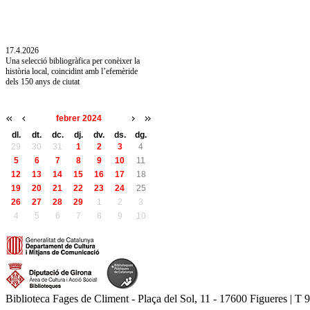
10.7.2026
Acollim l'exposició «Vicenç Pagès Jordà,
l'art de llegir» de la Diputació de Girona fins
a l'1 de setembre
17.4.2026
Una selecció bibliogràfica per conèixer la
història local, coincidint amb l’efemèride
dels 150 anys de ciutat
febrer 2024
dl.
dt.
dc.
dj.
dv.
ds.
dg.
29
30
31
1
2
3
4
5
6
7
8
9
10
11
12
13
14
15
16
17
18
19
20
21
22
23
24
25
26
27
28
29
1
2
3
4
5
6
7
8
9
10
Biblioteca Fages de Climent - Plaça del Sol, 11 - 17600 Figueres | T