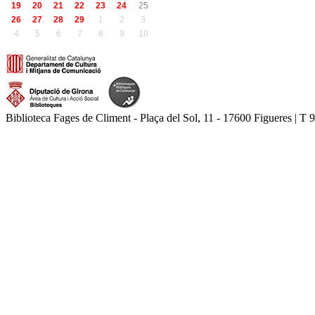
19
20
21
22
23
24
25
26
27
28
29
1
2
3
4
5
6
7
8
9
10
Biblioteca Fages de Climent - Plaça del Sol, 11 - 17600 Figueres | T