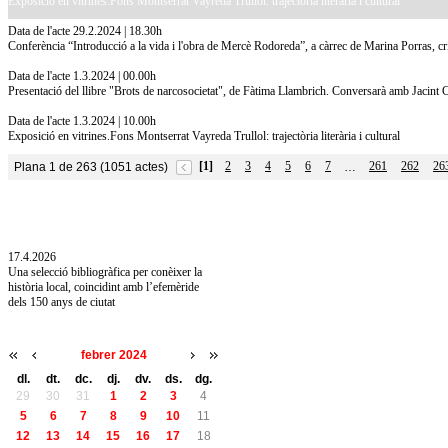
Exposició en vitrines.Fons Montserrat Vayreda Trullol: trajectòria literària i cultural
Data de l'acte 29.2.2024 | 18.30h
Conferència “Introducció a la vida i l'obra de Mercè Rodoreda”, a càrrec de Marina Porras, crític
Data de l'acte 1.3.2024 | 00.00h
Presentació del llibre "Brots de narcosocietat", de Fàtima Llambrich. Conversarà amb Jacint
Data de l'acte 1.3.2024 | 10.00h
Exposició en vitrines.Fons Montserrat Vayreda Trullol: trajectòria literària i cultural
[1]
2
3
4
5
6
7
261
262
26
Plana 1 de 263 (1051 actes)
…
10.7.2026
Acollim l'exposició «Vicenç Pagès Jordà,
l'art de llegir» de la Diputació de Girona fins
a l'1 de setembre
17.4.2026
Una selecció bibliogràfica per conèixer la
història local, coincidint amb l’efemèride
dels 150 anys de ciutat
febrer 2024
dl.
dt.
dc.
dj.
dv.
ds.
dg.
29
30
31
1
2
3
4
5
6
7
8
9
10
11
12
13
14
15
16
17
18