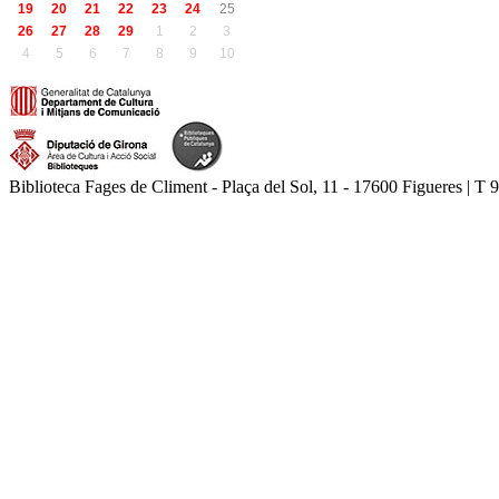
19
20
21
22
23
24
25
26
27
28
29
1
2
3
4
5
6
7
8
9
10
Biblioteca Fages de Climent - Plaça del Sol, 11 - 17600 Figueres | T