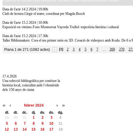
Exposició en vitrines.Fons Montserrat Vayreda Trullol: trajectòria literària i cultural
Data de l'acte 14.2.2024 | 19.00h
Club de lectura Llegir el teatre, coordinat per Magda Bosch
Data de l'acte 15.2.2024 | 10.00h
Exposició en vitrines.Fons Montserrat Vayreda Trullol: trajectòria literària i cultural
Data de l'acte 15.2.2024 | 17.30h
Taller Bibliomakers. Crea el teu primer món en 3D. Creació de videojocs amb Kodu. De 6 a 
[1]
2
3
4
5
6
7
269
270
27
Plana 1 de 271 (1082 actes)
…
10.7.2026
Acollim l'exposició «Vicenç Pagès Jordà,
l'art de llegir» de la Diputació de Girona fins
a l'1 de setembre
17.4.2026
Una selecció bibliogràfica per conèixer la
història local, coincidint amb l’efemèride
dels 150 anys de ciutat
febrer 2024
dl.
dt.
dc.
dj.
dv.
ds.
dg.
29
30
31
1
2
3
4
5
6
7
8
9
10
11
12
13
14
15
16
17
18