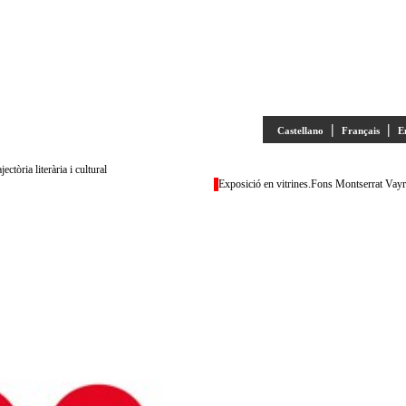
|
|
Castellano
Français
E
ctòria literària i cultural
Exposició en vitrines.Fons Montserrat Vayreda