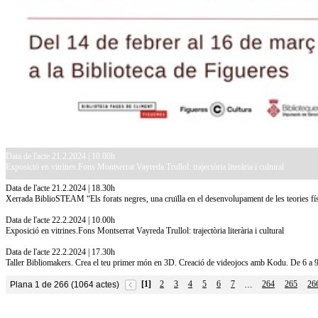
Data de l'acte 21.2.2024 | 10.00h
Exposició en vitrines.Fons Montserrat Vayreda Trullol: trajectòria literària i cultural
Data de l'acte 21.2.2024 | 18.30h
Xerrada BiblioSTEAM “Els forats negres, una cruïlla en el desenvolupament de les teories físiq
Data de l'acte 22.2.2024 | 10.00h
Exposició en vitrines.Fons Montserrat Vayreda Trullol: trajectòria literària i cultural
Data de l'acte 22.2.2024 | 17.30h
Taller Bibliomakers. Crea el teu primer món en 3D. Creació de videojocs amb Kodu. De 6 a 
[1]
2
3
4
5
6
7
264
265
26
Plana 1 de 266 (1064 actes)
…
10.7.2026
Acollim l'exposició «Vicenç Pagès Jordà,