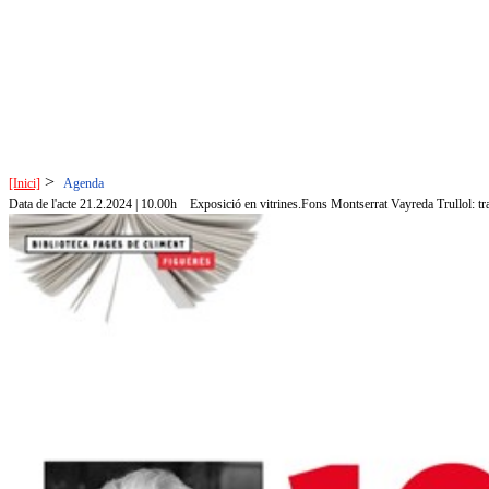
>
[Inici]
Agenda
Data de l'acte 21.2.2024 | 10.00h
Exposició en vitrines.Fons Montserrat Vayreda Trullol: traje