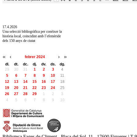
10.7.2026
Acollim l'exposició «Vicenç Pagès Jordà,
l'art de llegir» de la Diputació de Girona fins
a l'1 de setembre
17.4.2026
Una selecció bibliogràfica per conèixer la
història local, coincidint amb l’efemèride
dels 150 anys de ciutat
febrer 2024
dl.
dt.
dc.
dj.
dv.
ds.
dg.
29
30
31
1
2
3
4
5
6
7
8
9
10
11
12
13
14
15
16
17
18
19
20
21
22
23
24
25
26
27
28
29
1
2
3
4
5
6
7
8
9
10
Biblioteca Fages de Climent - Plaça del Sol, 11 - 17600 Figueres | T