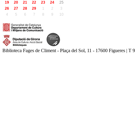
19
20
21
22
23
24
25
26
27
28
29
1
2
3
4
5
6
7
8
9
10
Biblioteca Fages de Climent - Plaça del Sol, 11 - 17600 Figueres | T