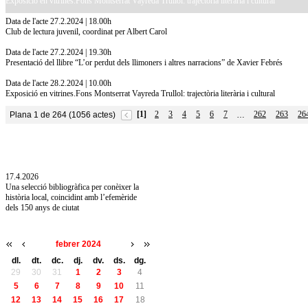
Exposició en vitrines.Fons Montserrat Vayreda Trullol: trajectòria literària i cultural
Data de l'acte 27.2.2024 | 18.00h
Club de lectura juvenil, coordinat per Albert Carol
Data de l'acte 27.2.2024 | 19.30h
Presentació del llibre “L’or perdut dels llimoners i altres narracions” de Xavier Febrés
Data de l'acte 28.2.2024 | 10.00h
Exposició en vitrines.Fons Montserrat Vayreda Trullol: trajectòria literària i cultural
[1]
2
3
4
5
6
7
262
263
26
Plana 1 de 264 (1056 actes)
…
10.7.2026
Acollim l'exposició «Vicenç Pagès Jordà,
l'art de llegir» de la Diputació de Girona fins
a l'1 de setembre
17.4.2026
Una selecció bibliogràfica per conèixer la
història local, coincidint amb l’efemèride
dels 150 anys de ciutat
febrer 2024
dl.
dt.
dc.
dj.
dv.
ds.
dg.
29
30
31
1
2
3
4
5
6
7
8
9
10
11
12
13
14
15
16
17
18