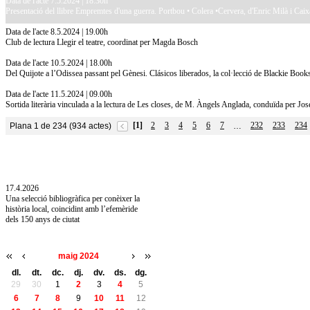
Data de l'acte 7.5.2024 | 18.30h
Presentació del llibre Empremtes d'una guerra. Portbou • Colera •Cervera, d'Enric Milà i Caix
Data de l'acte 8.5.2024 | 19.00h
Club de lectura Llegir el teatre, coordinat per Magda Bosch
Data de l'acte 10.5.2024 | 18.00h
Del Quijote a l’Odissea passant pel Gènesi. Clásicos liberados, la col·lecció de Blackie Books
Data de l'acte 11.5.2024 | 09.00h
Sortida literària vinculada a la lectura de Les closes, de M. Àngels Anglada, conduïda per Jos
[1]
2
3
4
5
6
7
232
233
234
Plana 1 de 234 (934 actes)
…
10.7.2026
Acollim l'exposició «Vicenç Pagès Jordà,
l'art de llegir» de la Diputació de Girona fins
a l'1 de setembre
17.4.2026
Una selecció bibliogràfica per conèixer la
història local, coincidint amb l’efemèride
dels 150 anys de ciutat
maig 2024
dl.
dt.
dc.
dj.
dv.
ds.
dg.
29
30
1
2
3
4
5
6
7
8
9
10
11
12