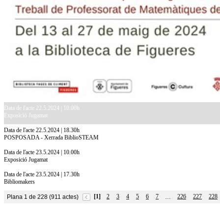
Data de l'acte 22.5.2024 | 10.00h
Exposició Jugamat
Data de l'acte 22.5.2024 | 18.30h
POSPOSADA - Xerrada BiblioSTEAM
Data de l'acte 23.5.2024 | 10.00h
Exposició Jugamat
Data de l'acte 23.5.2024 | 17.30h
Bibliomakers
[1]
2
3
4
5
6
7
226
227
228
Plana 1 de 228 (911 actes)
…
10.7.2026
Acollim l'exposició «Vicenç Pagès Jordà,