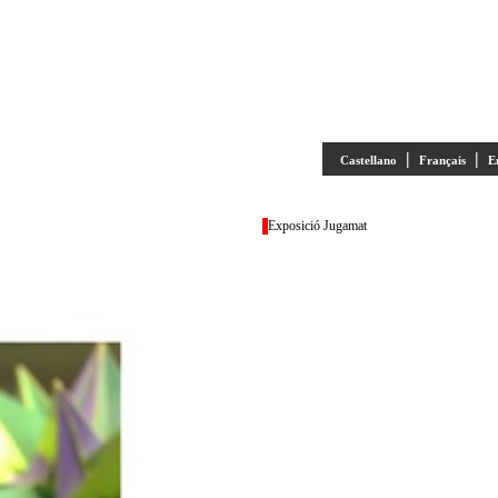
|
|
Castellano
Français
E
Exposició Jugamat