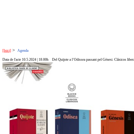
>
[Inici]
Agenda
Data de l'acte 10.5.2024 | 18.00h
Del Quijote a l’Odissea passant pel Gènesi. Clásicos liber