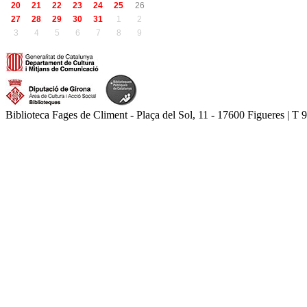
20
21
22
23
24
25
26
27
28
29
30
31
1
2
3
4
5
6
7
8
9
Biblioteca Fages de Climent - Plaça del Sol, 11 - 17600 Figueres | T