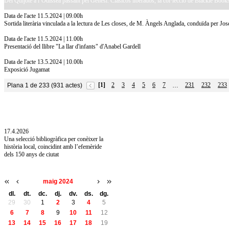
Del Quijote a l’Odissea passant pel Gènesi. Clásicos liberados, la col·lecció de Blackie Books
Data de l'acte 11.5.2024 | 09.00h
Sortida literària vinculada a la lectura de Les closes, de M. Àngels Anglada, conduïda per Jos
Data de l'acte 11.5.2024 | 11.00h
Presentació del llibre "La llar d'infants" d'Anabel Gardell
Data de l'acte 13.5.2024 | 10.00h
Exposició Jugamat
[1]
2
3
4
5
6
7
231
232
233
Plana 1 de 233 (931 actes)
…
10.7.2026
Acollim l'exposició «Vicenç Pagès Jordà,
l'art de llegir» de la Diputació de Girona fins
a l'1 de setembre
17.4.2026
Una selecció bibliogràfica per conèixer la
història local, coincidint amb l’efemèride
dels 150 anys de ciutat
maig 2024
dl.
dt.
dc.
dj.
dv.
ds.
dg.
29
30
1
2
3
4
5
6
7
8
9
10
11
12
13
14
15
16
17
18
19