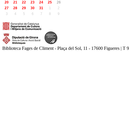
20
21
22
23
24
25
26
27
28
29
30
31
1
2
3
4
5
6
7
8
9
Biblioteca Fages de Climent - Plaça del Sol, 11 - 17600 Figueres | T