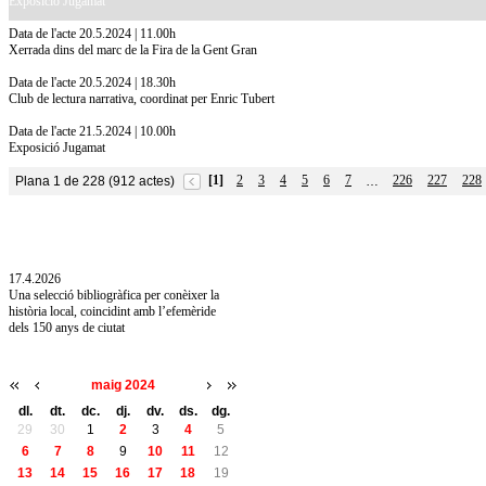
Exposició Jugamat
Data de l'acte 20.5.2024 | 11.00h
Xerrada dins del marc de la Fira de la Gent Gran
Data de l'acte 20.5.2024 | 18.30h
Club de lectura narrativa, coordinat per Enric Tubert
Data de l'acte 21.5.2024 | 10.00h
Exposició Jugamat
[1]
2
3
4
5
6
7
226
227
228
Plana 1 de 228 (912 actes)
…
10.7.2026
Acollim l'exposició «Vicenç Pagès Jordà,
l'art de llegir» de la Diputació de Girona fins
a l'1 de setembre
17.4.2026
Una selecció bibliogràfica per conèixer la
història local, coincidint amb l’efemèride
dels 150 anys de ciutat
maig 2024
dl.
dt.
dc.
dj.
dv.
ds.
dg.
29
30
1
2
3
4
5
6
7
8
9
10
11
12
13
14
15
16
17
18
19