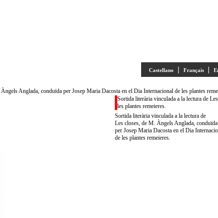
|
|
Castellano
Français
E
 M. Àngels Anglada, conduïda per Josep Maria Dacosta en el Dia Internacional de les plantes reme
Sortida literària vinculada a la lectura de 
les plantes remeieres.
Sortida literària vinculada a la lectura de
Les closes, de M. Àngels Anglada, conduïda
per Josep Maria Dacosta en el Dia Internacio
de les plantes remeieres.