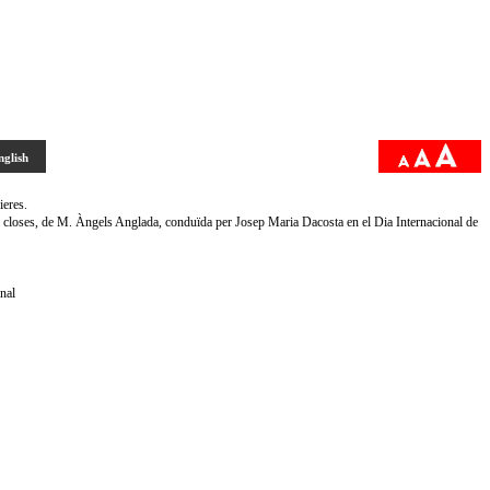
nglish
ieres.
Les closes, de M. Àngels Anglada, conduïda per Josep Maria Dacosta en el Dia Internacional de
nal