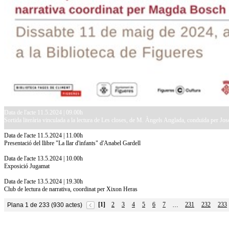
Data de l'acte 11.5.2024 | 09.00h
Sortida literària vinculada a la lectura de Les closes, de M. Àngels Anglada, conduïda per Jos
Data de l'acte 11.5.2024 | 11.00h
Presentació del llibre "La llar d'infants" d'Anabel Gardell
Data de l'acte 13.5.2024 | 10.00h
Exposició Jugamat
Data de l'acte 13.5.2024 | 19.30h
Club de lectura de narrativa, coordinat per Xixon Heras
[1]
2
3
4
5
6
7
231
232
233
Plana 1 de 233 (930 actes)
…
10.7.2026
Acollim l'exposició «Vicenç Pagès Jordà,