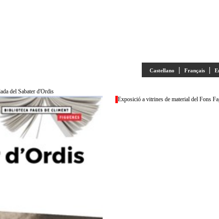
|
|
Castellano
Français
E
lada del Sabater d'Ordis
Exposició a vitrines de material del Fons Fa