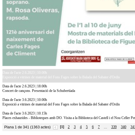
Data de l'acte 2.6.2023 | 10.00h
Exposició a vitrines de material del Fons Fages sobre la Balada del Sabater d'Ordis
Data de l'acte 2.6.2023 | 18.00h
Concert de cançons. Presentació de la Schubertíada
Data de l'acte 3.6.2023 | 10.00h
Exposició a vitrines de material del Fons Fages sobre la Balada del Sabater d'Ordis
Data de l'acte 3.6.2023 | 10.15h
Places exhaurides - Biblioteques amb DO. Visita a la Biblioteca del Castell i el Nou Celler Pe
[1]
2
3
4
5
6
7
339
340
34
Plana 1 de 341 (1363 actes)
…
10.7.2026