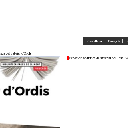
|
|
Castellano
Français
E
lada del Sabater d'Ordis
Exposició a vitrines de material del Fons Fa