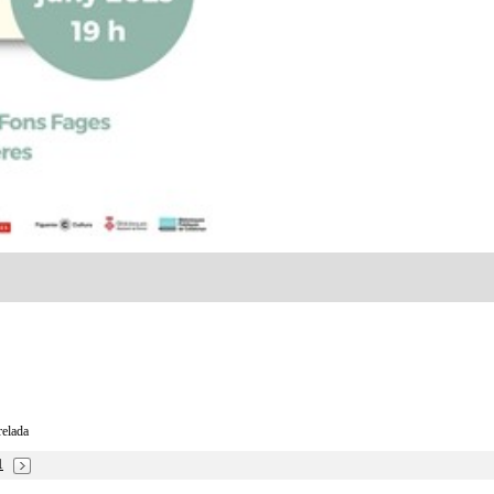
relada
1