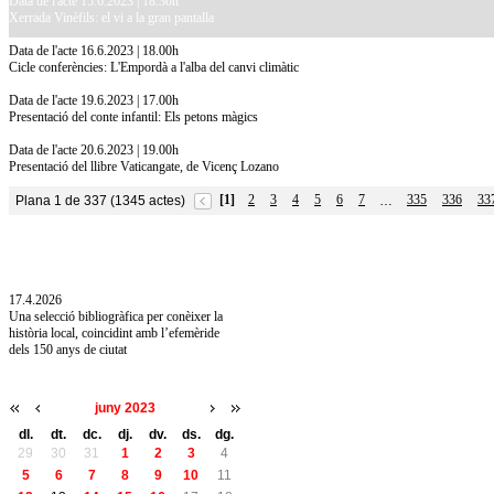
Data de l'acte 15.6.2023 | 18.30h
Xerrada Vinèfils: el vi a la gran pantalla
Data de l'acte 16.6.2023 | 18.00h
Cicle conferències: L'Empordà a l'alba del canvi climàtic
Data de l'acte 19.6.2023 | 17.00h
Presentació del conte infantil: Els petons màgics
Data de l'acte 20.6.2023 | 19.00h
Presentació del llibre Vaticangate, de Vicenç Lozano
[1]
2
3
4
5
6
7
335
336
33
Plana 1 de 337 (1345 actes)
…
10.7.2026
Acollim l'exposició «Vicenç Pagès Jordà,
l'art de llegir» de la Diputació de Girona fins
a l'1 de setembre
17.4.2026
Una selecció bibliogràfica per conèixer la
història local, coincidint amb l’efemèride
dels 150 anys de ciutat
juny 2023
dl.
dt.
dc.
dj.
dv.
ds.
dg.
29
30
31
1
2
3
4
5
6
7
8
9
10
11