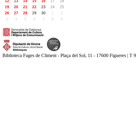
12
13
14
15
16
17
18
19
20
21
22
23
24
25
26
27
28
29
30
1
2
3
4
5
6
7
8
9
Biblioteca Fages de Climent - Plaça del Sol, 11 - 17600 Figueres | T