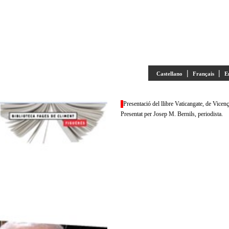
|
|
Castellano
Français
E
Presentació del llibre Vaticangate, de Vice
Presentat per Josep M. Bernils, periodista.