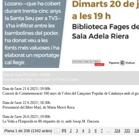
Data de l'acte 20.6.2023 | 19.00h
Presentació del llibre Vaticangate, de Vicenç Lozano
Data de l'acte 21.6.2023 | 19.00h
Concert de Commemoració 100 anys de l’obra del Cançoner Popular de Catalunya amb el gr
Data de l'acte 22.6.2023 | 18.30h
Presentació del llibre Marí, de Maria Mercè Roca
Data de l'acte 26.6.2023 | 19.00h
La Volta a l'Empordà en 80 etiquetes de vi, amb Josep M. Dacosta
[1]
2
3
4
5
6
7
334
335
33
Plana 1 de 336 (1342 actes)
…
10.7.2026