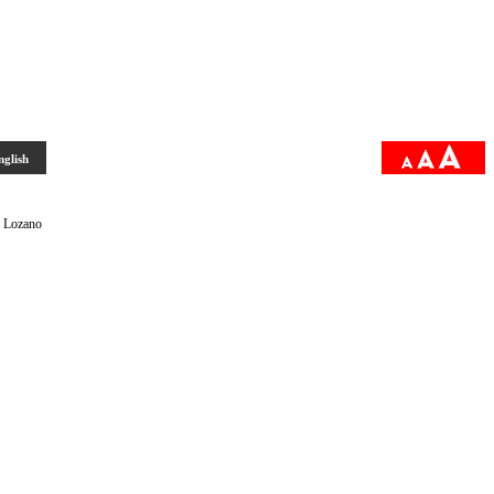
nglish
nç Lozano