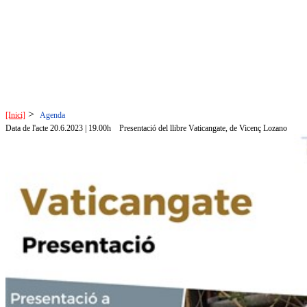
>
[Inici]
Agenda
Data de l'acte 20.6.2023 | 19.00h
Presentació del llibre Vaticangate, de Vicenç Lozano