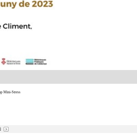
up Mini-Stress
6