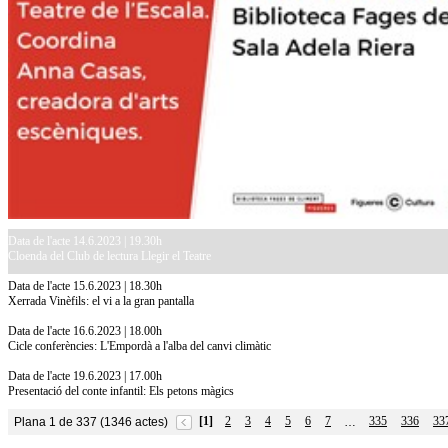
Data de l'acte 14.6.2023 | 19.30h
Cloenda del Club de lectura Llegir el Teatre
Data de l'acte 15.6.2023 | 18.30h
Xerrada Vinèfils: el vi a la gran pantalla
Data de l'acte 16.6.2023 | 18.00h
Cicle conferències: L'Empordà a l'alba del canvi climàtic
Data de l'acte 19.6.2023 | 17.00h
Presentació del conte infantil: Els petons màgics
[1]
2
3
4
5
6
7
335
336
33
Plana 1 de 337 (1346 actes)
…
10.7.2026