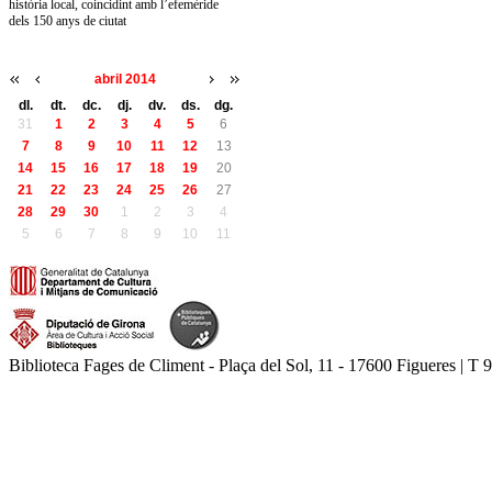
història local, coincidint amb l’efemèride
dels 150 anys de ciutat
abril 2014
dl.
dt.
dc.
dj.
dv.
ds.
dg.
31
1
2
3
4
5
6
7
8
9
10
11
12
13
14
15
16
17
18
19
20
21
22
23
24
25
26
27
28
29
30
1
2
3
4
5
6
7
8
9
10
11
Biblioteca Fages de Climent - Plaça del Sol, 11 - 17600 Figueres | T