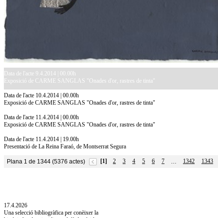
Data de l'acte 9.4.2014 | 00.00h
Exposició de CARME SANGLAS "Onades d'or, rastres de tinta"
Data de l'acte 10.4.2014 | 00.00h
Exposició de CARME SANGLAS "Onades d'or, rastres de tinta"
Data de l'acte 11.4.2014 | 00.00h
Exposició de CARME SANGLAS "Onades d'or, rastres de tinta"
Data de l'acte 11.4.2014 | 19.00h
Presentació de La Reina Faraó, de Montserrat Segura
[1]
2
3
4
5
6
7
1342
1343
Plana 1 de 1344 (5376 actes)
…
10.7.2026
Acollim l'exposició «Vicenç Pagès Jordà,
l'art de llegir» de la Diputació de Girona fins
a l'1 de setembre
17.4.2026
Una selecció bibliogràfica per conèixer la