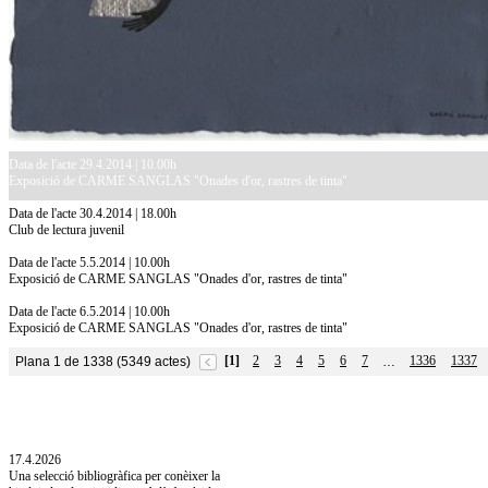
Data de l'acte 29.4.2014 | 10.00h
Exposició de CARME SANGLAS "Onades d'or, rastres de tinta"
Data de l'acte 30.4.2014 | 18.00h
Club de lectura juvenil
Data de l'acte 5.5.2014 | 10.00h
Exposició de CARME SANGLAS "Onades d'or, rastres de tinta"
Data de l'acte 6.5.2014 | 10.00h
Exposició de CARME SANGLAS "Onades d'or, rastres de tinta"
[1]
2
3
4
5
6
7
1336
1337
Plana 1 de 1338 (5349 actes)
…
10.7.2026
Acollim l'exposició «Vicenç Pagès Jordà,
l'art de llegir» de la Diputació de Girona fins
a l'1 de setembre
17.4.2026
Una selecció bibliogràfica per conèixer la