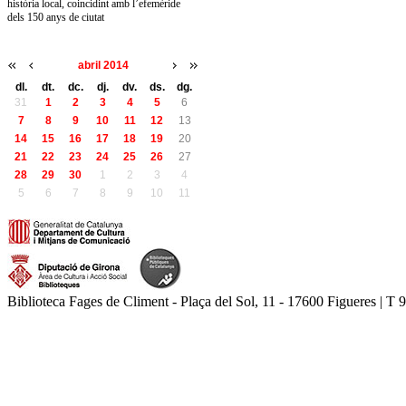
història local, coincidint amb l’efemèride
dels 150 anys de ciutat
abril 2014
dl.
dt.
dc.
dj.
dv.
ds.
dg.
31
1
2
3
4
5
6
7
8
9
10
11
12
13
14
15
16
17
18
19
20
21
22
23
24
25
26
27
28
29
30
1
2
3
4
5
6
7
8
9
10
11
Biblioteca Fages de Climent - Plaça del Sol, 11 - 17600 Figueres | T