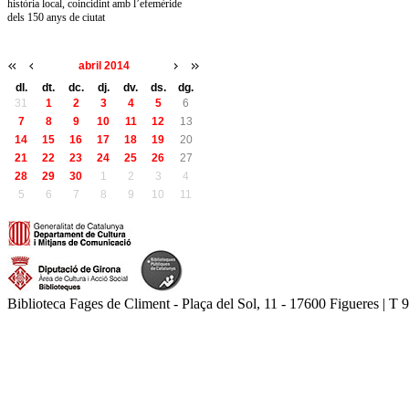
història local, coincidint amb l’efemèride
dels 150 anys de ciutat
abril 2014
dl.
dt.
dc.
dj.
dv.
ds.
dg.
31
1
2
3
4
5
6
7
8
9
10
11
12
13
14
15
16
17
18
19
20
21
22
23
24
25
26
27
28
29
30
1
2
3
4
5
6
7
8
9
10
11
Biblioteca Fages de Climent - Plaça del Sol, 11 - 17600 Figueres | T