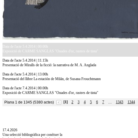
Data de l'acte 5.4.2014 | 00.00h
Exposició de CARME SANGLAS "Onades d'or, rastres de tinta"
Data de l'acte 5.4.2014 | 11.15h
Presentació de Miralls de la ficció: la narrativa de M. A. Anglada
Data de l'acte 5.4.2014 | 13.00h
Presentació del llibre La estación de Milán, de Susana Frouchtmann
Data de l'acte 7.4.2014 | 00.00h
Exposició de CARME SANGLAS "Onades d'or, rastres de tinta"
[1]
2
3
4
5
6
7
1343
1344
Plana 1 de 1345 (5380 actes)
…
10.7.2026
Acollim l'exposició «Vicenç Pagès Jordà,
l'art de llegir» de la Diputació de Girona fins
a l'1 de setembre
17.4.2026
Una selecció bibliogràfica per conèixer la