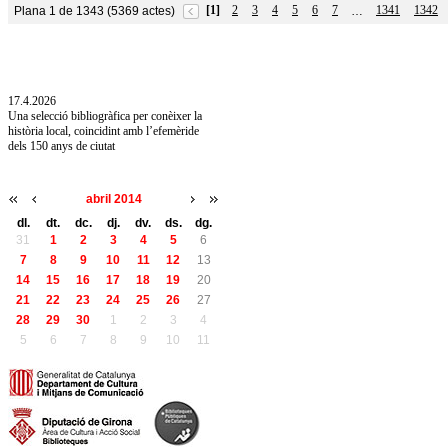
[1]
2
3
4
5
6
7
1341
1342
Plana 1 de 1343 (5369 actes)
…
10.7.2026
Acollim l'exposició «Vicenç Pagès Jordà,
l'art de llegir» de la Diputació de Girona fins
a l'1 de setembre
17.4.2026
Una selecció bibliogràfica per conèixer la
història local, coincidint amb l’efemèride
dels 150 anys de ciutat
abril 2014
dl.
dt.
dc.
dj.
dv.
ds.
dg.
31
1
2
3
4
5
6
7
8
9
10
11
12
13
14
15
16
17
18
19
20
21
22
23
24
25
26
27
28
29
30
1
2
3
4
5
6
7
8
9
10
11