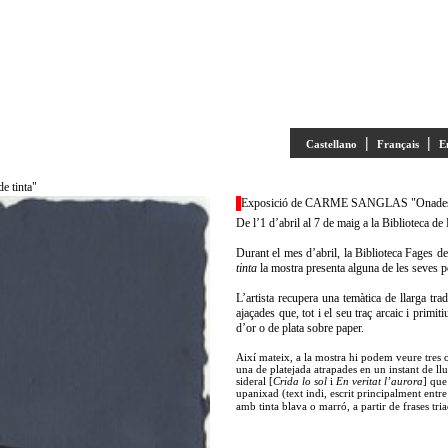
|
|
Castellano
Français
E
 tinta"
Exposició de CARME SANGLAS "Onades d'o
De l’1 d’abril al 7 de maig a la Biblioteca d
Durant el mes d’abril, la Biblioteca Fages de
tinta
la mostra presenta alguna de les seves pec
L’artista recupera una temàtica de llarga tra
ajaçades que, tot i el seu traç arcaic i prim
d’or o de plata sobre paper.
Així mateix, a la mostra hi podem veure tres o
una de platejada atrapades en un instant de llu
sideral [
Crida lo sol
i
En veritat l’aurora
] que
upanixad (text indi,
escrit principalment entre 
amb tinta blava o marró, a partir de frases tr