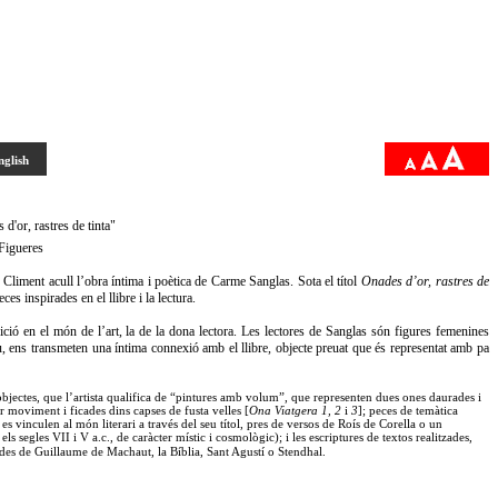
nglish
r, rastres de tinta"
e Figueres
 Climent acull l’obra íntima i poètica de Carme Sanglas. Sota el títol
Onades d’or, rastres de
es inspirades en el llibre i la lectura.
dició en el món de l’art, la de la dona lectora. Les lectores de Sanglas són figures femenines
itiu, ens transmeten una íntima connexió amb el llibre, objecte preuat que és representat amb pa
bjectes, que l’artista qualifica de “pintures amb volum”, que representen dues ones daurades i
r moviment i ficades dins capses de fusta velles [
Ona Viatgera
1, 2
i
3
]; peces de temàtica
 es vinculen al món literari a través del seu títol, pres de versos de Roís
de Corella o un
els segles VII i V a.c., de caràcter místic i cosmològic); i les escriptures de textos realitzades,
iades de Guillaume de Machaut, la Bíblia, Sant Agustí o Stendhal.