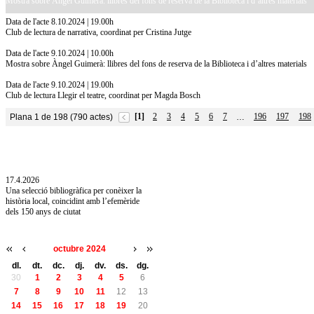
Mostra sobre Àngel Guimerà: llibres del fons de reserva de la Biblioteca i d’altres materials
Data de l'acte 8.10.2024 | 19.00h
Club de lectura de narrativa, coordinat per Cristina Jutge
Data de l'acte 9.10.2024 | 10.00h
Mostra sobre Àngel Guimerà: llibres del fons de reserva de la Biblioteca i d’altres materials
Data de l'acte 9.10.2024 | 19.00h
Club de lectura Llegir el teatre, coordinat per Magda Bosch
[1]
2
3
4
5
6
7
196
197
198
Plana 1 de 198 (790 actes)
…
10.7.2026
Acollim l'exposició «Vicenç Pagès Jordà,
l'art de llegir» de la Diputació de Girona fins
a l'1 de setembre
17.4.2026
Una selecció bibliogràfica per conèixer la
història local, coincidint amb l’efemèride
dels 150 anys de ciutat
octubre 2024
dl.
dt.
dc.
dj.
dv.
ds.
dg.
30
1
2
3
4
5
6
7
8
9
10
11
12
13
14
15
16
17
18
19
20