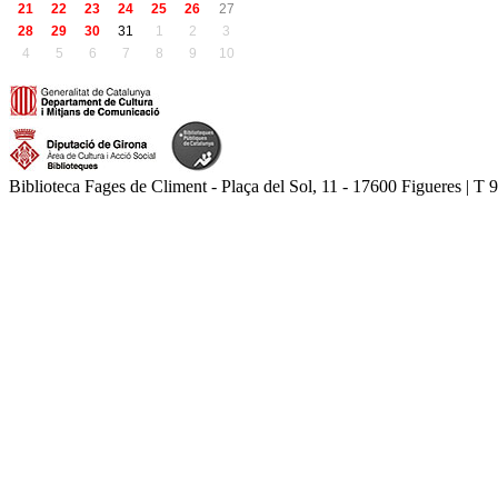
21
22
23
24
25
26
27
28
29
30
31
1
2
3
4
5
6
7
8
9
10
Biblioteca Fages de Climent - Plaça del Sol, 11 - 17600 Figueres | T