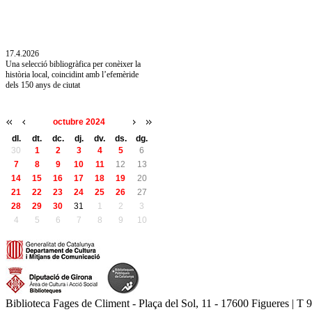
10.7.2026
Acollim l'exposició «Vicenç Pagès Jordà,
l'art de llegir» de la Diputació de Girona fins
a l'1 de setembre
17.4.2026
Una selecció bibliogràfica per conèixer la
història local, coincidint amb l’efemèride
dels 150 anys de ciutat
octubre 2024
dl.
dt.
dc.
dj.
dv.
ds.
dg.
30
1
2
3
4
5
6
7
8
9
10
11
12
13
14
15
16
17
18
19
20
21
22
23
24
25
26
27
28
29
30
31
1
2
3
4
5
6
7
8
9
10
Biblioteca Fages de Climent - Plaça del Sol, 11 - 17600 Figueres | T