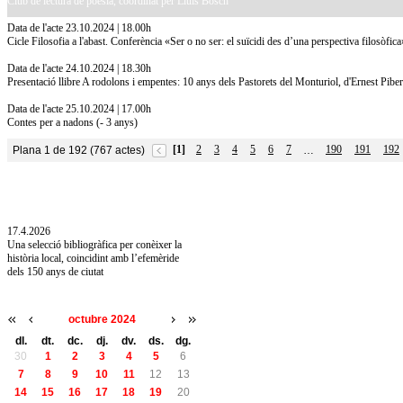
Club de lectura de poesia, coordinat per Lluís Bosch
Data de l'acte 23.10.2024 | 18.00h
Cicle Filosofia a l'abast. Conferència «Ser o no ser: el suïcidi des d’una perspectiva filosòfi
Data de l'acte 24.10.2024 | 18.30h
Presentació llibre A rodolons i empentes: 10 anys dels Pastorets del Monturiol, d'Ernest Piber
Data de l'acte 25.10.2024 | 17.00h
Contes per a nadons (- 3 anys)
[1]
2
3
4
5
6
7
190
191
192
Plana 1 de 192 (767 actes)
…
10.7.2026
Acollim l'exposició «Vicenç Pagès Jordà,
l'art de llegir» de la Diputació de Girona fins
a l'1 de setembre
17.4.2026
Una selecció bibliogràfica per conèixer la
història local, coincidint amb l’efemèride
dels 150 anys de ciutat
octubre 2024
dl.
dt.
dc.
dj.
dv.
ds.
dg.
30
1
2
3
4
5
6
7
8
9
10
11
12
13
14
15
16
17
18
19
20