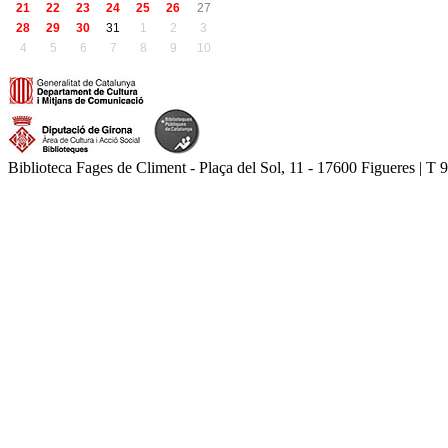
21
22
23
24
25
26
27
28
29
30
31
1
2
3
4
5
6
7
8
9
10
Biblioteca Fages de Climent - Plaça del Sol, 11 - 17600 Figueres | T