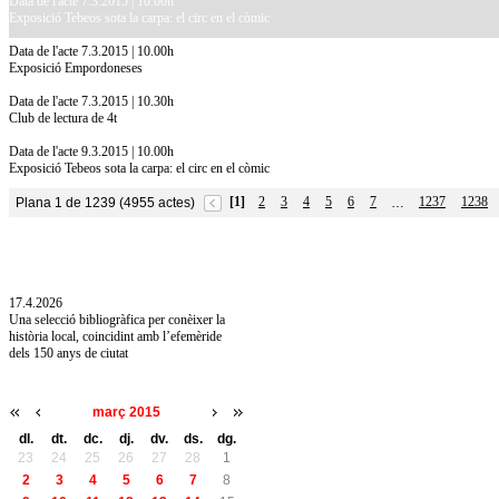
Data de l'acte 7.3.2015 | 10.00h
Exposició Tebeos sota la carpa: el circ en el còmic
Data de l'acte 7.3.2015 | 10.00h
Exposició Empordoneses
Data de l'acte 7.3.2015 | 10.30h
Club de lectura de 4t
Data de l'acte 9.3.2015 | 10.00h
Exposició Tebeos sota la carpa: el circ en el còmic
[1]
2
3
4
5
6
7
1237
1238
Plana 1 de 1239 (4955 actes)
…
10.7.2026
Acollim l'exposició «Vicenç Pagès Jordà,
l'art de llegir» de la Diputació de Girona fins
a l'1 de setembre
17.4.2026
Una selecció bibliogràfica per conèixer la
història local, coincidint amb l’efemèride
dels 150 anys de ciutat
març 2015
dl.
dt.
dc.
dj.
dv.
ds.
dg.
23
24
25
26
27
28
1
2
3
4
5
6
7
8