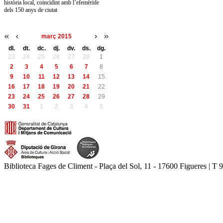
història local, coincidint amb l’efemèride
dels 150 anys de ciutat
març 2015
dl.
dt.
dc.
dj.
dv.
ds.
dg.
23
24
25
26
27
28
1
2
3
4
5
6
7
8
9
10
11
12
13
14
15
16
17
18
19
20
21
22
23
24
25
26
27
28
29
30
31
1
2
3
4
5
Biblioteca Fages de Climent - Plaça del Sol, 11 - 17600 Figueres | T