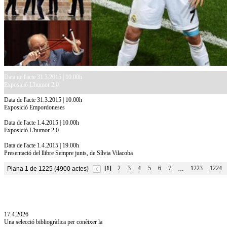
Data de l'acte 31.3.2015 | 10.00h
Exposició L'humor 2.0
Data de l'acte 31.3.2015 | 10.00h
Exposició Empordoneses
Data de l'acte 1.4.2015 | 10.00h
Exposició L'humor 2.0
Data de l'acte 1.4.2015 | 19.00h
Presentació del llibre Sempre junts, de Sílvia Vilacoba
[1]
2
3
4
5
6
7
1223
1224
Plana 1 de 1225 (4900 actes)
…
10.7.2026
Acollim l'exposició «Vicenç Pagès Jordà,
l'art de llegir» de la Diputació de Girona fins
a l'1 de setembre
17.4.2026
Una selecció bibliogràfica per conèixer la