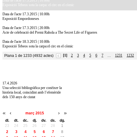
Data de l'acte 17.3.2015 | 10.00h
Exposició Tebeos sota la carpa: el circ en el còmic
Data de l'acte 17.3.2015 | 10.00h
Exposició Empordoneses
Data de l'acte 17.3.2015 | 20.00h
Acte de celebració del Premi Rahola a The Secret Life of Figueres
Data de l'acte 18.3.2015 | 10.00h
Exposició Tebeos sota la carpa:el circ en el còmic
[1]
2
3
4
5
6
7
1231
1232
Plana 1 de 1233 (4932 actes)
…
10.7.2026
Acollim l'exposició «Vicenç Pagès Jordà,
l'art de llegir» de la Diputació de Girona fins
a l'1 de setembre
17.4.2026
Una selecció bibliogràfica per conèixer la
història local, coincidint amb l’efemèride
dels 150 anys de ciutat
març 2015
dl.
dt.
dc.
dj.
dv.
ds.
dg.
23
24
25
26
27
28
1
2
3
4
5
6
7
8