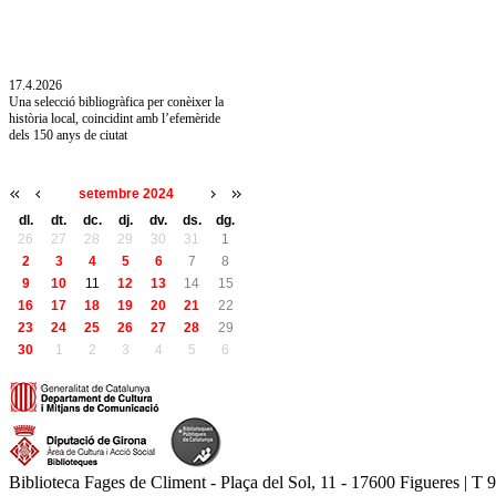
10.7.2026
Acollim l'exposició «Vicenç Pagès Jordà,
l'art de llegir» de la Diputació de Girona fins
a l'1 de setembre
17.4.2026
Una selecció bibliogràfica per conèixer la
història local, coincidint amb l’efemèride
dels 150 anys de ciutat
setembre 2024
dl.
dt.
dc.
dj.
dv.
ds.
dg.
26
27
28
29
30
31
1
2
3
4
5
6
7
8
9
10
11
12
13
14
15
16
17
18
19
20
21
22
23
24
25
26
27
28
29
30
1
2
3
4
5
6
Biblioteca Fages de Climent - Plaça del Sol, 11 - 17600 Figueres | T