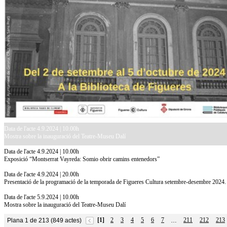
Data de l'acte 4.9.2024 | 10.00h
Mostra sobre la inauguració del Teatre-Museu Dalí
Data de l'acte 4.9.2024 | 10.00h
Exposició “Montserrat Vayreda: Somio obrir camins entenedors”
Data de l'acte 4.9.2024 | 20.00h
Presentació de la programació de la temporada de Figueres Cultura setembre-desembre 2024.
Data de l'acte 5.9.2024 | 10.00h
Mostra sobre la inauguració del Teatre-Museu Dalí
[1]
2
3
4
5
6
7
211
212
213
Plana 1 de 213 (849 actes)
…