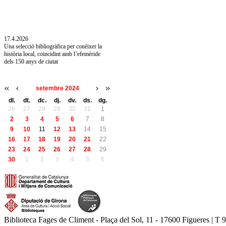
10.7.2026
Acollim l'exposició «Vicenç Pagès Jordà,
l'art de llegir» de la Diputació de Girona fins
a l'1 de setembre
17.4.2026
Una selecció bibliogràfica per conèixer la
història local, coincidint amb l’efemèride
dels 150 anys de ciutat
setembre 2024
dl.
dt.
dc.
dj.
dv.
ds.
dg.
26
27
28
29
30
31
1
2
3
4
5
6
7
8
9
10
11
12
13
14
15
16
17
18
19
20
21
22
23
24
25
26
27
28
29
30
1
2
3
4
5
6
Biblioteca Fages de Climent - Plaça del Sol, 11 - 17600 Figueres | T