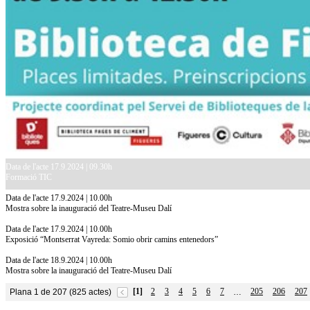
Data de l'acte 17.9.2024 | 09.30h
Formació TIC
Data de l'acte 17.9.2024 | 10.00h
Mostra sobre la inauguració del Teatre-Museu Dalí
Data de l'acte 17.9.2024 | 10.00h
Exposició “Montserrat Vayreda: Somio obrir camins entenedors”
Data de l'acte 18.9.2024 | 10.00h
Mostra sobre la inauguració del Teatre-Museu Dalí
[1]
2
3
4
5
6
7
205
206
207
Plana 1 de 207 (825 actes)
…
10.7.2026