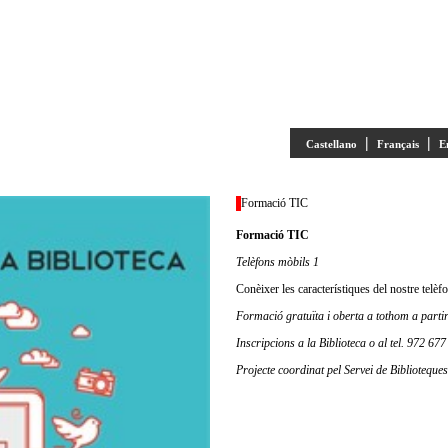
|
|
Castellano
Français
E
Formació TIC
Formació TIC
Telèfons mòbils 1
Conèixer les característiques del nostre telèfo
Formació gratuïta i oberta a tothom a partir
Inscripcions a la Biblioteca o al tel. 972 67
Projecte coordinat pel Servei de Biblioteque