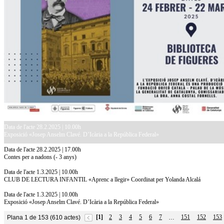
Data de l'acte 28.2.2025 | 10.00h
Exposició «Josep Anselm Clavé. D’Icària a la República Federal»
Data de l'acte 28.2.2025 | 17.00h
Contes per a nadons (- 3 anys)
Data de l'acte 1.3.2025 | 10.00h
CLUB DE LECTURA INFANTIL «Aprenc a llegir» Coordinat per Yolanda Alcalá
Data de l'acte 1.3.2025 | 10.00h
Exposició «Josep Anselm Clavé. D’Icària a la República Federal»
[1]
2
3
4
5
6
7
151
152
153
Plana 1 de 153 (610 actes)
…