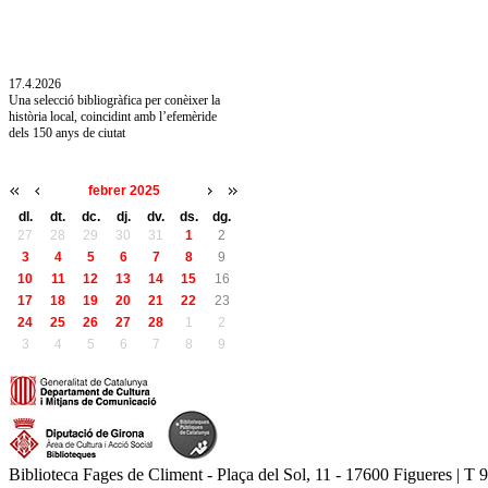
10.7.2026
Acollim l'exposició «Vicenç Pagès Jordà,
l'art de llegir» de la Diputació de Girona fins
a l'1 de setembre
17.4.2026
Una selecció bibliogràfica per conèixer la
història local, coincidint amb l’efemèride
dels 150 anys de ciutat
febrer 2025
dl.
dt.
dc.
dj.
dv.
ds.
dg.
27
28
29
30
31
1
2
3
4
5
6
7
8
9
10
11
12
13
14
15
16
17
18
19
20
21
22
23
24
25
26
27
28
1
2
3
4
5
6
7
8
9
Biblioteca Fages de Climent - Plaça del Sol, 11 - 17600 Figueres | T