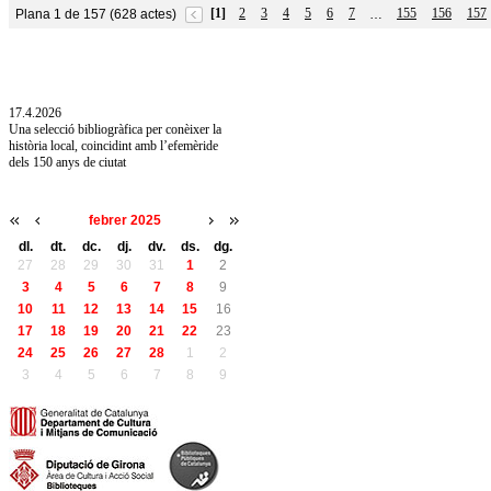
[1]
2
3
4
5
6
7
155
156
157
Plana 1 de 157 (628 actes)
…
10.7.2026
Acollim l'exposició «Vicenç Pagès Jordà,
l'art de llegir» de la Diputació de Girona fins
a l'1 de setembre
17.4.2026
Una selecció bibliogràfica per conèixer la
història local, coincidint amb l’efemèride
dels 150 anys de ciutat
febrer 2025
dl.
dt.
dc.
dj.
dv.
ds.
dg.
27
28
29
30
31
1
2
3
4
5
6
7
8
9
10
11
12
13
14
15
16
17
18
19
20
21
22
23
24
25
26
27
28
1
2
3
4
5
6
7
8
9